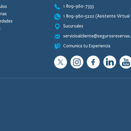
1 809-960-7333
ulos
onas
1 809-960-5222 (Asistente Virtua
edades
Sucursales
s
servicioalcliente@segurosreserva
Comunica tu Experiencia