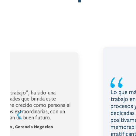
Lo que má
 de trabajo”, ha sido una
trabajo en
tunidades que brinda este
te y he crecido como persona al
procesos 
ñeros extraordinarias, con un
dedicadas 
seguran un buen futuro.
positivam
memorable
egocios, Gerencia Negocios
gratifica