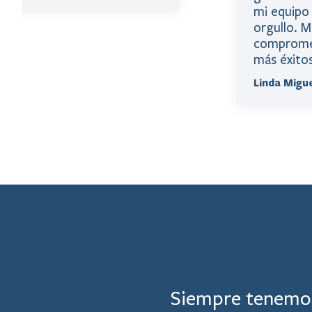
mi equipo 
orgullo. 
comprometi
más éxitos
Linda Migu
Siempre tenemos