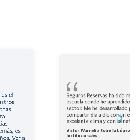
es el
Seguros Reservas ha sido más qu
estros
escuela donde he aprendido tod
sector. Me he desarrollado pro
sonas
compartir día a día con un equi
ta
excelente clima y con benefici
ias
emás, es
Víctor Warnelio Estrella López, Ej
Institucionales
ños. Ver a