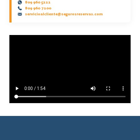
809 960 5222
809 960 7200
servicioalcliente@segurosreservas.com