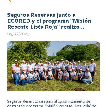
Seguros Reservas junto a
ECORED y el programa ¨Misión
Rescate Lista Roja¨ realiza
jornada de reforestación
09/07/2025
Seguros Reservas se suma al apadrinamiento del
destacado programa “Misión Rescate Lista Roja" de