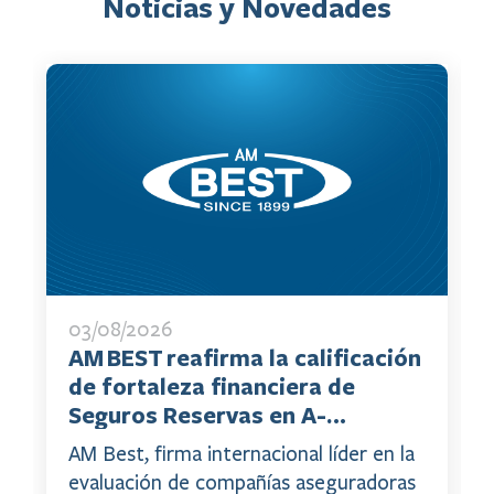
Noticias y Novedades
03/08/2026
AM BEST reafirma la calificación
de fortaleza financiera de
Seguros Reservas en A-
(Excelente), así como la
AM Best, firma internacional líder en la
calificación crediticia a largo
evaluación de compañías aseguradoras