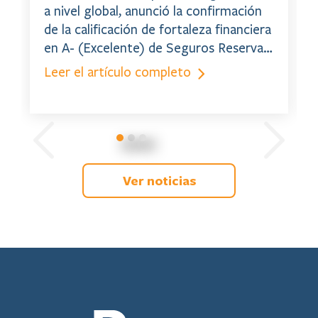
plazo a- (excelente)
a nivel global, anunció la confirmación
de la calificación de fortaleza financiera
en A- (Excelente) de Seguros Reservas,
así como la calificación crediticia a
Leer el artículo completo
largo plazo a- (excelente), ambas con
perspectiva estable.
Ver noticias